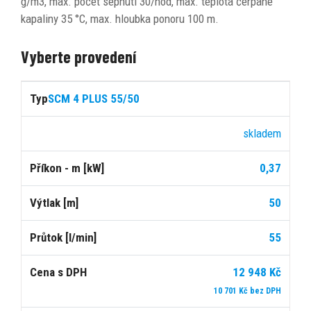
g/m3, max. počet sepnutí 30/hod, max. teplota čerpané
kapaliny 35 °C, max. hloubka ponoru 100 m.
Vyberte provedení
Cena
SCM 4 PLUS 55/50
s
Typ
Dostupnost
Příkon
Výtlak
Průtok
DPH
skladem
0,37
[kW]
[m]
[l/min]
50
55
12 948 Kč
10 701 Kč bez DPH