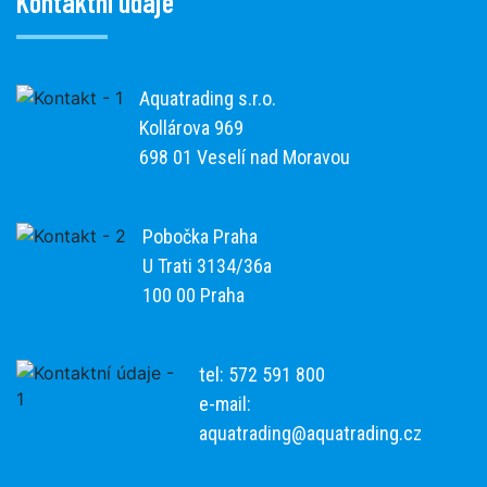
Kontaktní údaje
Aquatrading s.r.o.
Kollárova 969
698 01 Veselí nad Moravou
Pobočka Praha
U Trati 3134/36a
100 00 Praha
tel: 572 591 800
e-mail:
aquatrading@aquatrading.cz