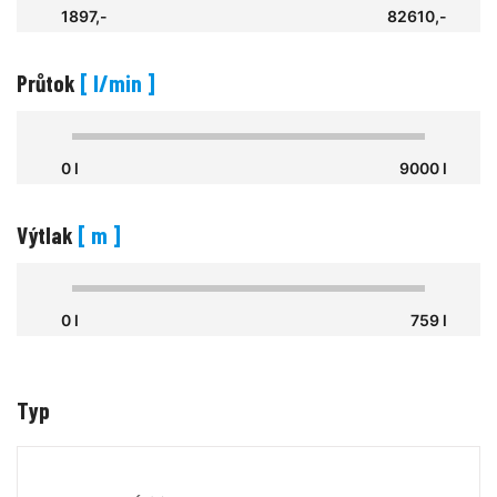
1897,-
82610,-
Průtok
[ l/min ]
0 l
9000 l
Výtlak
[ m ]
0 l
759 l
Typ