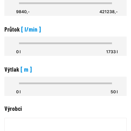
9840,-
421238,-
Průtok
[ l/min ]
0 l
1733 l
Výtlak
[ m ]
0 l
50 l
Výrobci