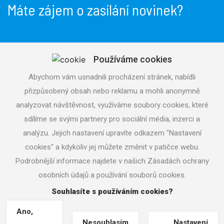
Máte zájem o zasílání novinek?
Používáme cookies
Odeslat
Abychom vám usnadnili procházení stránek, nabídli
přizpůsobený obsah nebo reklamu a mohli anonymně
Souhlasím se
zpracováním osobních údajů
analyzovat návštěvnost, využíváme soubory cookies, které
sdílíme se svými partnery pro sociální média, inzerci a
analýzu. Jejich nastavení upravíte odkazem "Nastavení
cookies" a kdykoliv jej můžete změnit v patičce webu.
Podrobnější informace najdete v našich Zásadách ochrany
Copyright © 2026 aquatrading.cz
osobních údajů a používání souborů cookies.
Nastavení cookies
| Tvorba www stránek
Machin.cz
|
Souhlasíte s používáním cookies?
Vrácení zboží / Odstoupení od smlouvy
Ano,
Nesouhlasím
Nastavení