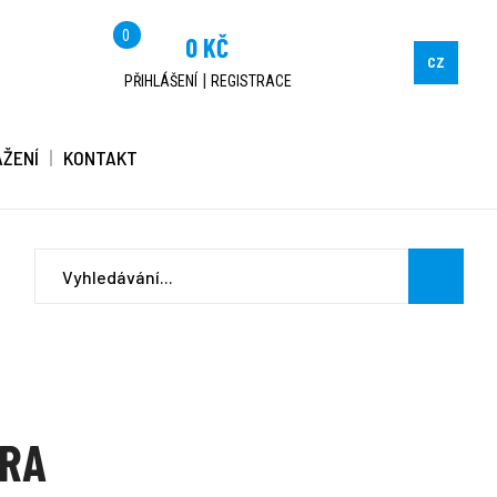
0
0 KČ
CZ
|
PŘIHLÁŠENÍ
REGISTRACE
AŽENÍ
KONTAKT
TRA