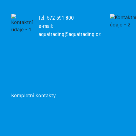
tel: 572 591 800
e-mail:
aquatrading@aquatrading.cz
Kompletní kontakty