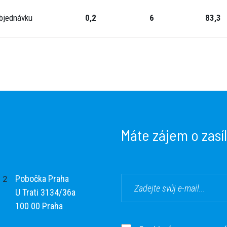
bjednávku
0,2
6
83,3
Máte zájem o zasí
Pobočka Praha
U Trati 3134/36a
100 00 Praha