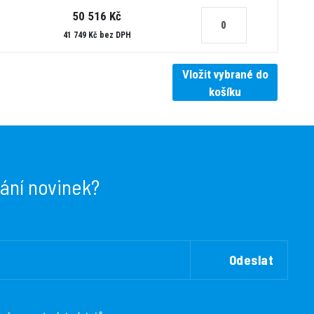
50 516 Kč
41 749 Kč bez DPH
Vložit vybrané do
košíku
lání novinek?
Odeslat