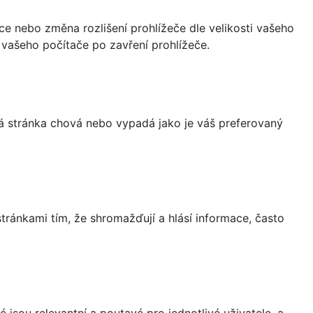
ce nebo změna rozlišení prohlížeče dle velikosti vašeho
vašeho počítače po zavření prohlížeče.
á stránka chová nebo vypadá jako je váš preferovaný
ránkami tím, že shromažďují a hlásí informace, často
 jsou relevantní a poutavé pro jednotlivé uživatele, a