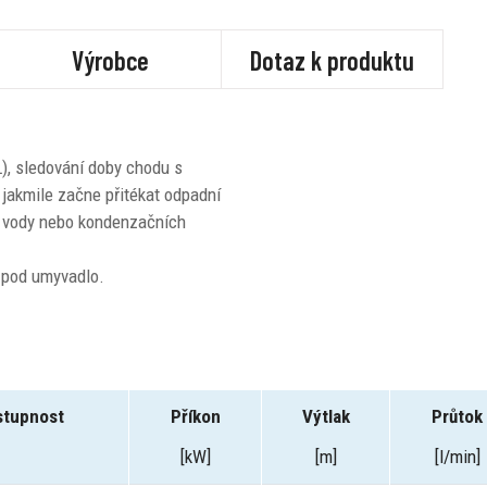
Výrobce
Dotaz k produktu
, sledování doby chodu s
 jakmile začne přitékat odpadní
í vody nebo kondenzačních
 pod umyvadlo.
stupnost
Příkon
Výtlak
Průtok
[kW]
[m]
[l/min]