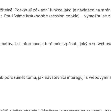
telné. Poskytují základní funkce jako je navigace na strán
t. Používáme krátkodobé (session cookie) – vymažou se z 
matovat si informace, které mění způsob, jakým se webov
 porozumět tomu, jak návštěvníci interagují s webovými st
íků a jejich chování. Záměrem je zobrazovat reklamy, které