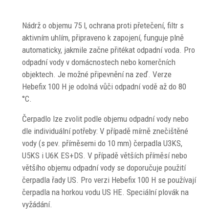
Nádrž o objemu 75 l, ochrana proti přetečení, filtr s
aktivním uhlím, připraveno k zapojení, funguje plně
automaticky, jakmile začne přitékat odpadní voda. Pro
odpadní vody v domácnostech nebo komerčních
objektech. Je možné připevnění na zeď. Verze
Hebefix 100 H je odolná vůči odpadní vodě až do 80
°C.
Čerpadlo lze zvolit podle objemu odpadní vody nebo
dle individuální potřeby: V případě mírně znečištěné
vody (s pev. příměsemi do 10 mm) čerpadla U3KS,
U5KS i U6K ES+DS. V případě větších příměsí nebo
většího objemu odpadní vody se doporučuje použití
čerpadla řady US. Pro verzi Hebefix 100 H se používají
čerpadla na horkou vodu US HE. Speciální plovák na
vyžádání.