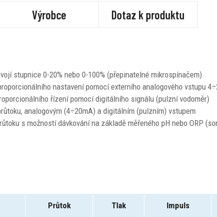
Výrobce
Dotaz k produktu
dvojí stupnice 0-20% nebo 0-100% (přepinatelné mikrospínačem)
proporcionálního nastavení pomocí externího analogového vstupu 
porcionálního řízení pomocí digitálního signálu (pulzní vodoměr)
průtoku, analogovým (4÷20mA) a digitálním (pulzním) vstupem
průtoku s možností dávkování na základě měřeného pH nebo ORP (son
Průtok
Tlak
Impuls