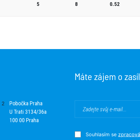
5
8
0.52
Máte zájem o zasí
Pobočka Praha
U Trati 3134/36a
100 00 Praha
Souhlasím se
zpracová