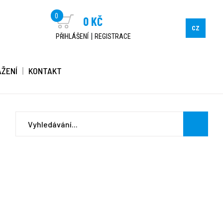
0
0 KČ
CZ
|
PŘIHLÁŠENÍ
REGISTRACE
AŽENÍ
KONTAKT