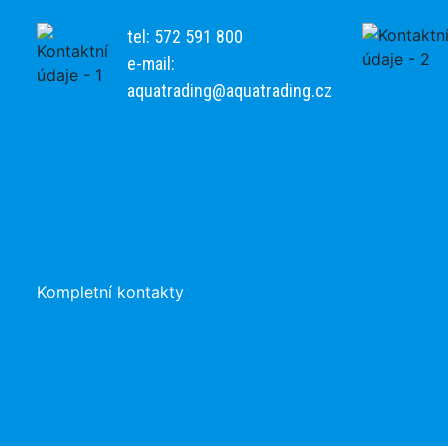
tel: 572 591 800
e-mail:
aquatrading@aquatrading.cz
Kompletní kontakty