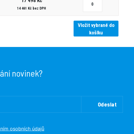
17 498 Kč
14 461 Kč bez DPH
Vložit vybrané do
košíku
lání novinek?
Odeslat
ním osobních údajů