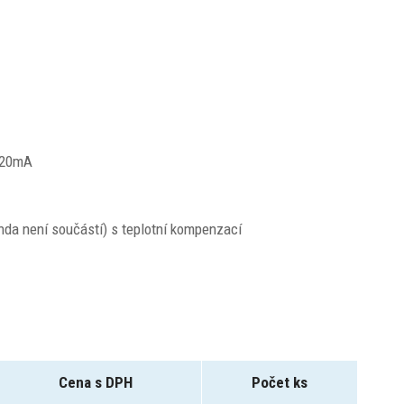
4÷20mA
da není součástí) s teplotní kompenzací
Cena s DPH
Počet ks