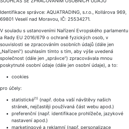
SOUHLAS SE ZPRACOVÁNÍM OSOBNÍCH ÚDAJŮ
Identifikace správce: AQUATRADING, s.r.o., Kollárova 969,
69801 Veselí nad Moravou, IČ: 25534271.
V souladu s ustanoveními Nařízení Evropského parlamentu
a Rady EU 2016/679 o ochraně fyzických osob, v
souvislosti se zpracováním osobních údajů (dále jen
„Nařízení“) souhlasím tímto s tím, aby výše uvedená
společnost (dále jen „správce“) zpracovávala mnou
poskytnuté osobní údaje (dále jen osobní údaje), a to:
cookies
pro účely:
(1)
statistické
(např. doba vaší návštěvy našich
stránek, nejčastěji používaná část webu apod.)
preferenční (např. identifikace prohlížeče, jazykové
nastavení apod.)
marketingové a reklamní (např. personalizace