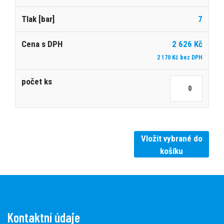
7
2 626 Kč
2 170 Kč bez DPH
Vložit vybrané do
košíku
Kontaktní údaje