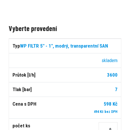
Vyberte provedení
Cena
WP FILTR 5" - 1", modrý, transparentní SAN
s
Počet
Typ
Dostupnost
Průtok
Tlak
DPH
ks
skladem
3600
[l/h]
[bar]
7
598 Kč
494 Kč bez DPH