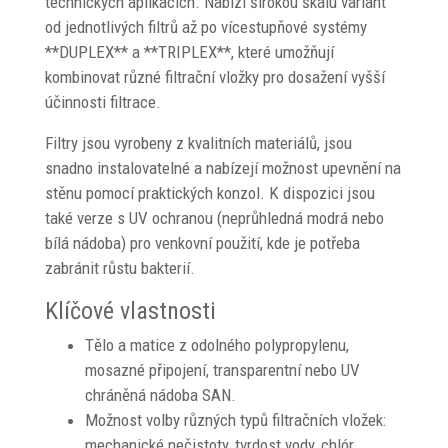
technických aplikacích. Nabízí širokou škálu variant
od jednotlivých filtrů až po vícestupňové systémy
**DUPLEX** a **TRIPLEX**, které umožňují
kombinovat různé filtrační vložky pro dosažení vyšší
účinnosti filtrace.
Filtry jsou vyrobeny z kvalitních materiálů, jsou
snadno instalovatelné a nabízejí možnost upevnění na
stěnu pomocí praktických konzol. K dispozici jsou
také verze s UV ochranou (neprůhledná modrá nebo
bílá nádoba) pro venkovní použití, kde je potřeba
zabránit růstu bakterií.
Klíčové vlastnosti
Tělo a matice z odolného polypropylenu,
mosazné připojení, transparentní nebo UV
chráněná nádoba SAN.
Možnost volby různých typů filtračních vložek:
mechanické nečistoty, tvrdost vody, chlór,