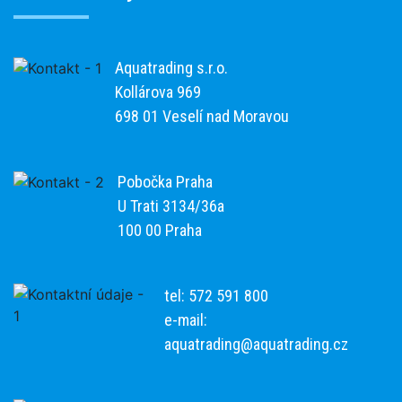
Aquatrading s.r.o.
Kollárova 969
698 01 Veselí nad Moravou
Pobočka Praha
U Trati 3134/36a
100 00 Praha
tel: 572 591 800
e-mail:
aquatrading@aquatrading.cz