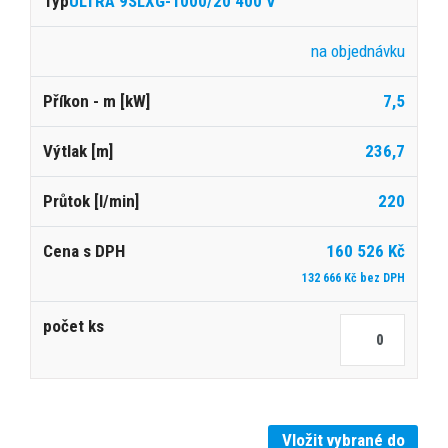
ULTRA 9SLXG-1000/20 400 V
na objednávku
7,5
236,7
220
160 526 Kč
132 666 Kč bez DPH
Vložit vybrané do