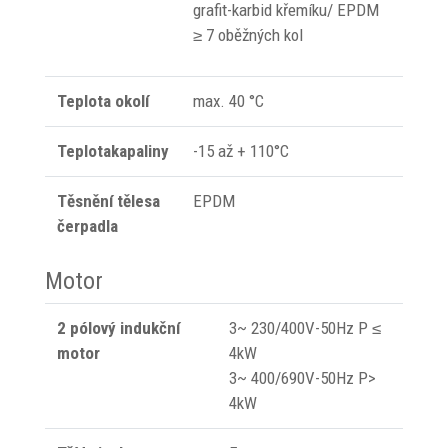
grafit-karbid křemíku/ EPDM
≥ 7 oběžných kol
Teplota okolí
max. 40 °C
Teplotakapaliny
-15 až + 110°C
Těsnění tělesa
EPDM
čerpadla
Motor
2 pólový indukční
3~ 230/400V-50Hz P ≤
motor
4kW
3~ 400/690V-50Hz P>
4kW