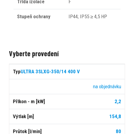
Třída izolace
F
Stupeň ochrany
IP44; IP55 ≥ 4,5 HP
Vyberte provedení
Cena
ULTRA 3SLXG-350/14 400 V
s
Typ
Dostupnost
Příkon
Výtlak
Průtok
DPH
na objednávku
2,2
[kW]
[m]
[l/min]
154,8
80