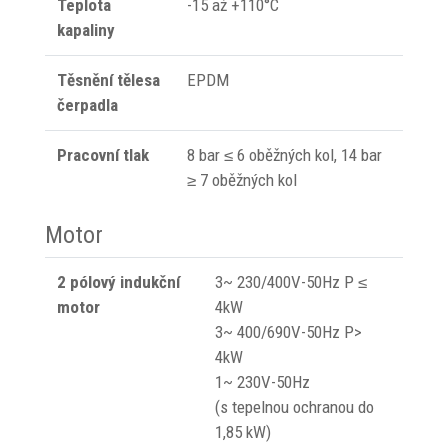
Teplota
-15 až +110°C
kapaliny
Těsnění tělesa
EPDM
čerpadla
Pracovní tlak
8 bar ≤ 6 oběžných kol, 14 bar
≥ 7 oběžných kol
Motor
2 pólový indukční
3~ 230/400V-50Hz P ≤
motor
4kW
3~ 400/690V-50Hz P>
4kW
1~ 230V-50Hz
(s tepelnou ochranou do
1,85 kW)