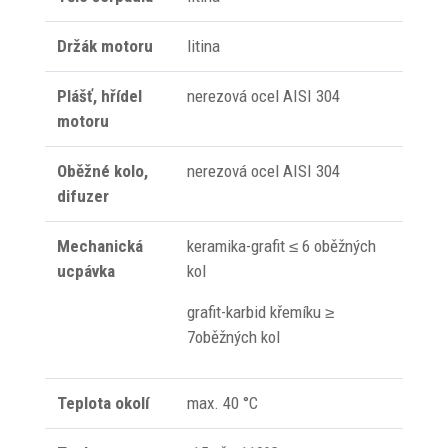
Držák motoru
litina
Plášť, hřídel
nerezová ocel AISI 304
motoru
Oběžné kolo,
nerezová ocel AISI 304
difuzer
Mechanická
keramika-grafit ≤ 6 oběžných
ucpávka
kol
grafit-karbid křemíku ≥
7oběžných kol
Teplota okolí
max. 40 °C