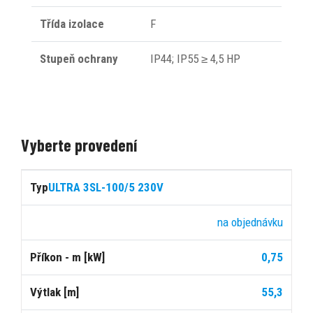
Třída izolace
F
Stupeň ochrany
IP44; IP55 ≥ 4,5 HP
Vyberte provedení
Cena
ULTRA 3SL-100/5 230V
s
Typ
Dostupnost
Příkon
Výtlak
Průtok
DPH
na objednávku
0,75
[kW]
[m]
[l/min]
55,3