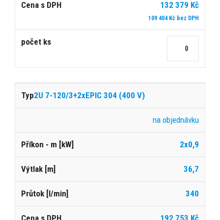
132 379 Kč
109 404 Kč bez DPH
2U 7-120/3+2xEPIC 304 (400 V)
na objednávku
2x0,9
36,7
340
192 753 Kč