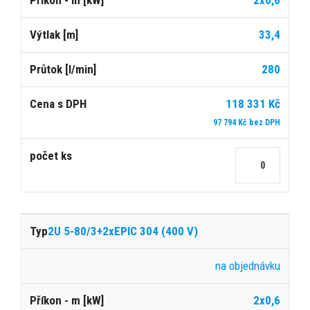
2x0,6
33,4
280
118 331 Kč
97 794 Kč bez DPH
2U 5-80/3+2xEPIC 304 (400 V)
na objednávku
2x0,6