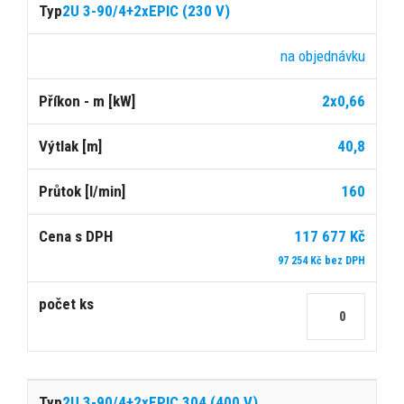
Cena
2U 3-90/4+2xEPIC (230 V)
s
Typ
Dostupnost
Příkon
Výtlak
Průtok
DPH
na objednávku
2x0,66
[kW]
[m]
[l/min]
40,8
160
117 677 Kč
97 254 Kč bez DPH
2U 3-90/4+2xEPIC 304 (400 V)