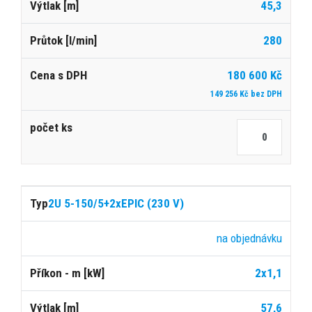
45,3
280
180 600 Kč
149 256 Kč bez DPH
2U 5-150/5+2xEPIC (230 V)
na objednávku
2x1,1
57,6