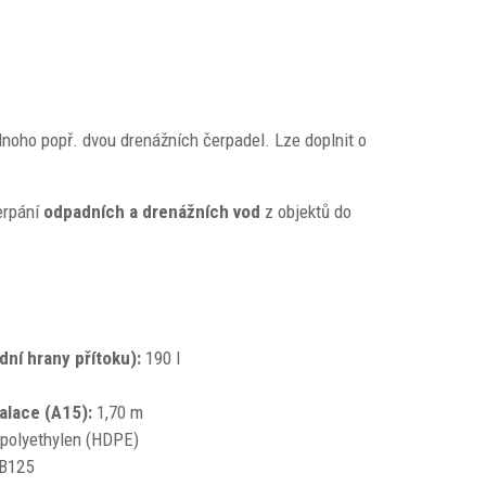
dnoho popř. dvou drenážních čerpadel. Lze doplnit o
erpání
odpadních a drenážních vod
z objektů do
ní hrany přítoku):
190 l
alace (A15):
1,70 m
polyethylen (HDPE)
 B125