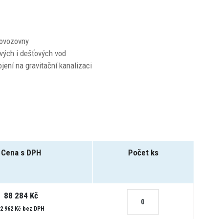
rovozovny
vých i dešťových vod
ení na gravitační kanalizaci
Cena s DPH
Počet ks
88 284 Kč
2 962 Kč bez DPH