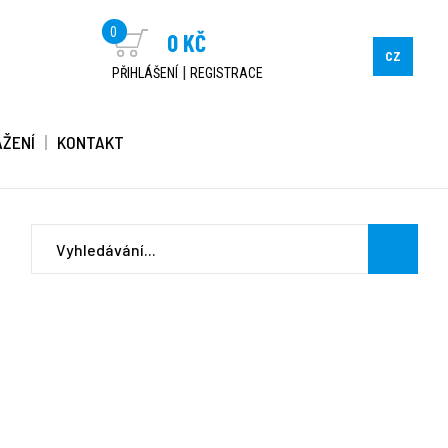
0
0 KČ
CZ
|
PŘIHLÁŠENÍ
REGISTRACE
AŽENÍ
KONTAKT