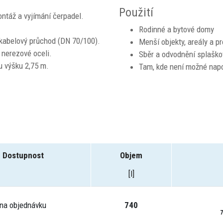
Použití
ntáž a vyjímání čerpadel.
Rodinné a bytové domy
a kabelový průchod (DN 70/100).
Menší objekty, areály a p
 nerezové oceli.
Sběr a odvodnění splaško
u výšku 2,75 m.
Tam, kde není možné napoj
Dostupnost
Objem
[l]
na objednávku
740
7