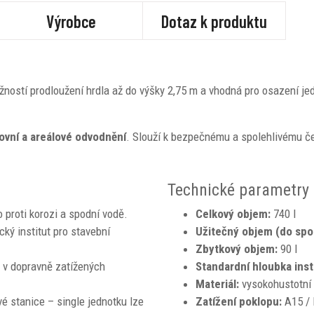
Výrobce
Dotaz k produktu
ností prodloužení hrdla až do výšky 2,75 m a vhodná pro osazení je
vní a areálové odvodnění
. Slouží k bezpečnému a spolehlivému č
Technické parametry
 proti korozi a spodní vodě.
Celkový objem:
740 l
ký institut pro stavební
Užitečný objem (do spod
Zbytkový objem:
90 l
i v dopravně zatížených
Standardní hloubka inst
Materiál:
vysokohustotní 
é stanice – single jednotku lze
Zatížení poklopu:
A15 /