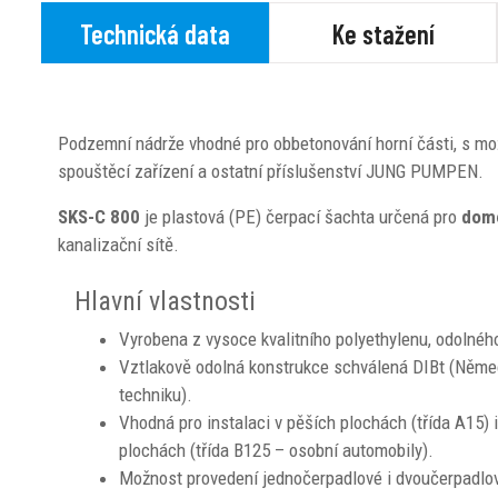
Technická data
Ke stažení
Podzemní nádrže vhodné pro obbetonování horní části, s mož
spouštěcí zařízení a ostatní příslušenství JUNG PUMPEN.
SKS-C 800
je plastová (PE) čerpací šachta určená pro
domo
kanalizační sítě.
Hlavní vlastnosti
Vyrobena z vysoce kvalitního polyethylenu, odolného
Vztlakově odolná konstrukce schválená DIBt (Němec
techniku).
Vhodná pro instalaci v pěších plochách (třída A15) 
plochách (třída B125 – osobní automobily).
Možnost provedení jednočerpadlové i dvoučerpadlov