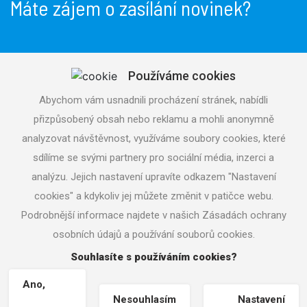
Máte zájem o zasílání novinek?
Používáme cookies
Odeslat
Abychom vám usnadnili procházení stránek, nabídli
přizpůsobený obsah nebo reklamu a mohli anonymně
Souhlasím se
zpracováním osobních údajů
analyzovat návštěvnost, využíváme soubory cookies, které
sdílíme se svými partnery pro sociální média, inzerci a
analýzu. Jejich nastavení upravíte odkazem "Nastavení
cookies" a kdykoliv jej můžete změnit v patičce webu.
Podrobnější informace najdete v našich Zásadách ochrany
Copyright © 2026 aquatrading.cz
osobních údajů a používání souborů cookies.
Nastavení cookies
| Tvorba www stránek
Machin.cz
|
Souhlasíte s používáním cookies?
Vrácení zboží / Odstoupení od smlouvy
Ano,
Nesouhlasím
Nastavení