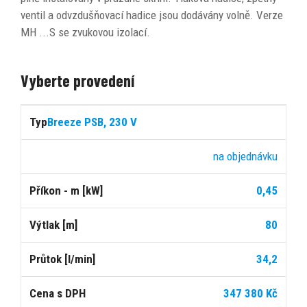
ventil a odvzdušňovací hadice jsou dodávány volně. Verze
MH ...S se zvukovou izolací.
Vyberte provedení
Cena
Breeze PSB, 230 V
s
Typ
Dostupnost
Příkon
Výtlak
Průtok
DPH
na objednávku
0,45
[kW]
[m]
[l/min]
80
34,2
347 380 Kč