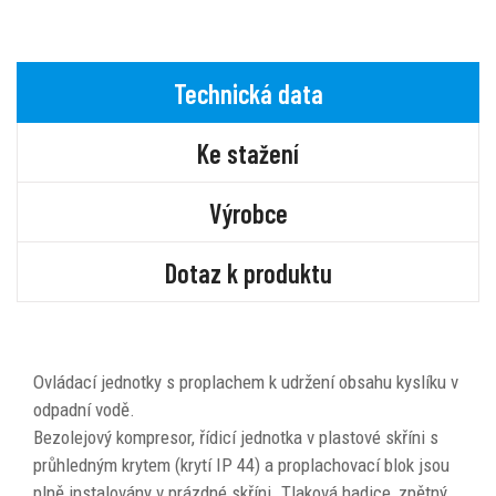
Technická data
Ke stažení
Výrobce
Dotaz k produktu
Ovládací jednotky s proplachem k udržení obsahu kyslíku v
odpadní vodě.
Bezolejový kompresor, řídicí jednotka v plastové skříni s
průhledným krytem (krytí IP 44) a proplachovací blok jsou
plně instalovány v prázdné skříni. Tlaková hadice, zpětný