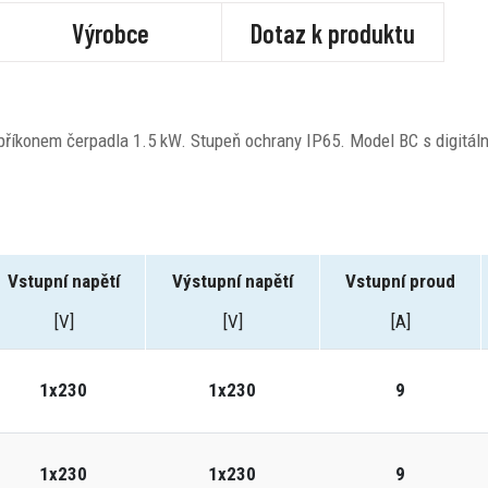
Výrobce
Dotaz k produktu
říkonem čerpadla 1.5 kW. Stupeň ochrany IP65. Model BC s digitáln
Vstupní napětí
Výstupní napětí
Vstupní proud
[V]
[V]
[A]
1x230
1x230
9
1x230
1x230
9