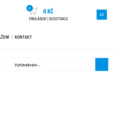
0
0 KČ
CZ
|
PŘIHLÁŠENÍ
REGISTRACE
AŽENÍ
KONTAKT