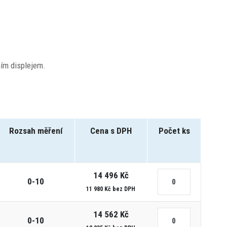
ím displejem.
Rozsah měření
Cena s DPH
Počet ks
14 496 Kč
0-10
11 980 Kč bez DPH
14 562 Kč
0-10