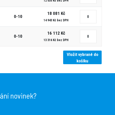
12 035 Kč bez DPH
18 081 Kč
0-10
14 943 Kč bez DPH
16 112 Kč
0-10
13 316 Kč bez DPH
Vložit vybrané do
košíku
lání novinek?