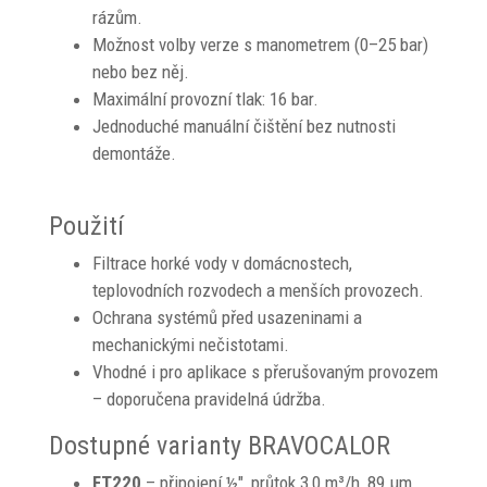
rázům.
Možnost volby verze s manometrem (0–25 bar)
nebo bez něj.
Maximální provozní tlak: 16 bar.
Jednoduché manuální čištění bez nutnosti
demontáže.
Použití
Filtrace horké vody v domácnostech,
teplovodních rozvodech a menších provozech.
Ochrana systémů před usazeninami a
mechanickými nečistotami.
Vhodné i pro aplikace s přerušovaným provozem
– doporučena pravidelná údržba.
Dostupné varianty BRAVOCALOR
FT220
– připojení ½", průtok 3,0 m³/h, 89 μm