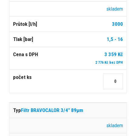
s
Počet
Typ
Dostupnost
Průtok
Tlak
DPH
ks
skladem
3000
[l/h]
[bar]
1,5 - 16
3 359 Kč
2 776 Kč bez DPH
Filtr BRAVOCALOR 3/4" 89μm
skladem