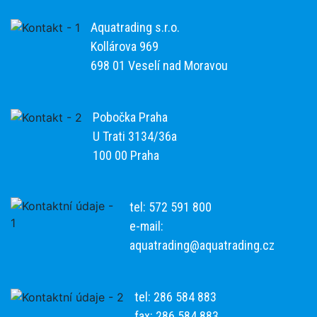
Aquatrading s.r.o.
Kollárova 969
698 01 Veselí nad Moravou
Pobočka Praha
U Trati 3134/36a
100 00 Praha
tel: 572 591 800
e-mail:
aquatrading@aquatrading.cz
tel: 286 584 883
fax: 286 584 883