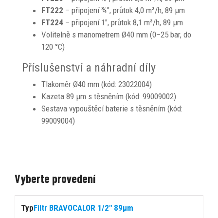
FT222
– připojení ¾", průtok 4,0 m³/h, 89 μm
FT224
– připojení 1", průtok 8,1 m³/h, 89 μm
Volitelně s manometrem Ø40 mm (0–25 bar, do
120 °C)
Příslušenství a náhradní díly
Tlakoměr Ø40 mm (kód: 23022004)
Kazeta 89 μm s těsněním (kód: 99009002)
Sestava vypouštěcí baterie s těsněním (kód:
99009004)
Vyberte provedení
Cena
Filtr BRAVOCALOR 1/2" 89μm