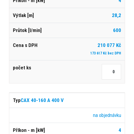
4
28,2
600
210 077 Kč
173 617 Kč bez DPH
CAX 40-160 A 400 V
na objednávku
4