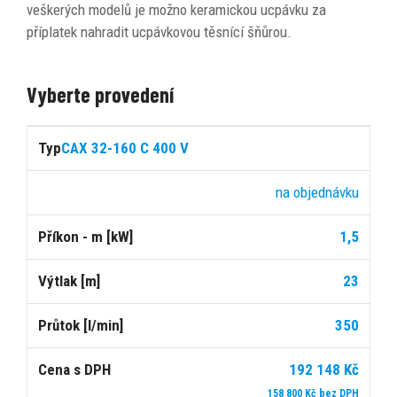
veškerých modelů je možno keramickou ucpávku za
příplatek nahradit ucpávkovou těsnící šňůrou.
Vyberte provedení
Cena
CAX 32-160 C 400 V
s
Typ
Dostupnost
Příkon
Výtlak
Průtok
DPH
na objednávku
1,5
[kW]
[m]
[l/min]
23
350
192 148 Kč
158 800 Kč bez DPH