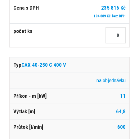
235 816 Kč
194 889 Kč bez DPH
CAX 40-250 C 400 V
na objednávku
11
64,8
600