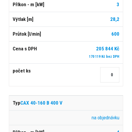
3
28,2
600
205 844 Kč
170 119 Kč bez DPH
CAX 40-160 B 400 V
na objednávku