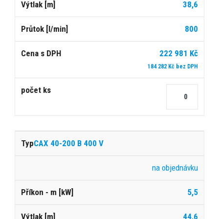
38,6
800
222 981 Kč
184 282 Kč bez DPH
CAX 40-200 B 400 V
na objednávku
5,5
44,6