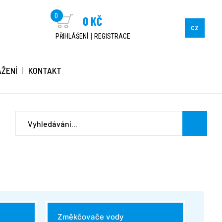
0
0 KČ
CZ
|
PŘIHLÁŠENÍ
REGISTRACE
AŽENÍ
KONTAKT
Změkčovače vody