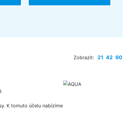
Zobrazit:
21
42
60
é
pisy. K tomuto účelu nabízíme