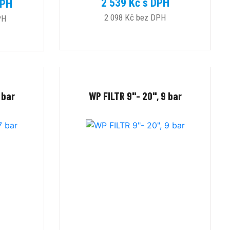
2 539 Kč s DPH
DPH
2 098 Kč bez DPH
PH
 bar
WP FILTR 9"- 20", 9 bar