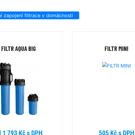
í zapojení filtrace v domácnosti
FILTR AQUA BIG
FILTR MINI
d 1 793 Kč s DPH
505 Kč s DPH