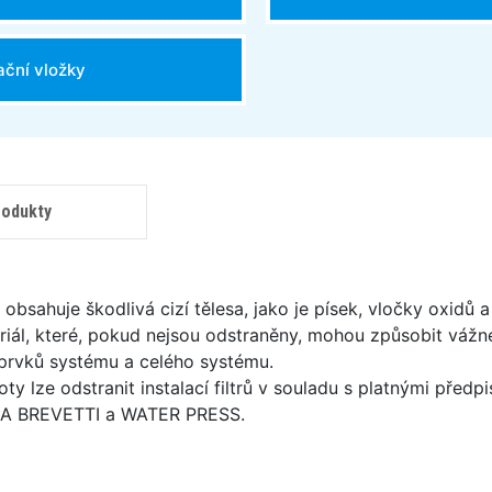
rační vložky
obsahuje škodlivá cizí tělesa, jako je písek, vločky oxidů a
riál, které, pokud nejsou odstraněny, mohou způsobit vážn
prvků systému a celého systému.
oty lze odstranit instalací filtrů v souladu s platnými před
UA BREVETTI a WATER PRESS.