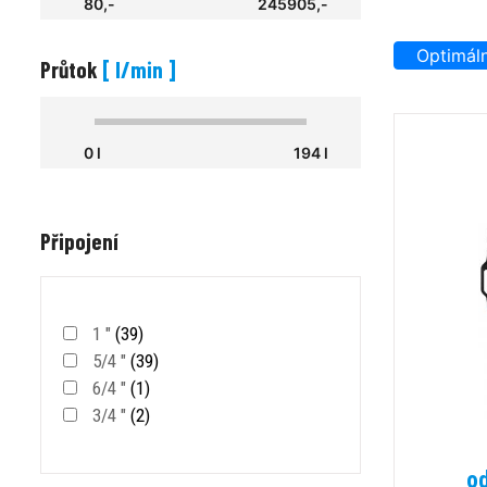
80,-
245905,-
Optimáln
Průtok
[ l/min ]
0 l
194 l
Připojení
1 "
(39)
5/4 "
(39)
6/4 "
(1)
3/4 "
(2)
o