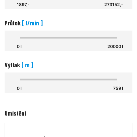
1897,-
273152,-
Průtok
[ l/min ]
0 l
20000 l
Výtlak
[ m ]
0 l
759 l
Umístění