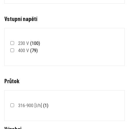
Vstupní napětí
230 V
(100)
400 V
(79)
Průtok
316-900 [l/h]
(1)
Výrobci