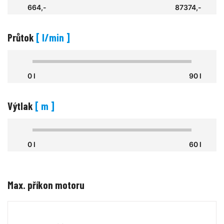
664,-
87374,-
Průtok
[ l/min ]
0 l
90 l
Výtlak
[ m ]
0 l
60 l
Max. příkon motoru