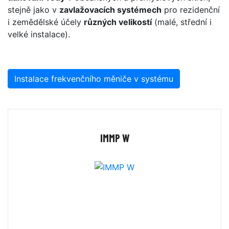
stejně jako v
zavlažovacích systémech
pro rezidenční
i zemědělské účely
různých velikostí
(malé, střední i
velké instalace).
Instalace frekvenčního měniče v systému
IMMP W