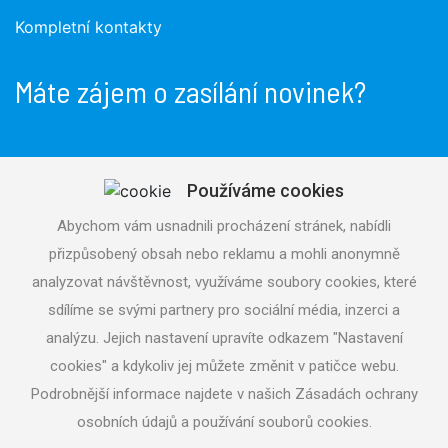
Kompletní kontakty
Máte zájem o zasílání novinek?
Používáme cookies
Odeslat
Abychom vám usnadnili procházení stránek, nabídli
přizpůsobený obsah nebo reklamu a mohli anonymně
Souhlasím se
zpracováním osobních údajů
analyzovat návštěvnost, využíváme soubory cookies, které
sdílíme se svými partnery pro sociální média, inzerci a
analýzu. Jejich nastavení upravíte odkazem "Nastavení
cookies" a kdykoliv jej můžete změnit v patičce webu.
Podrobnější informace najdete v našich Zásadách ochrany
Copyright © 2026 aquatrading.cz
osobních údajů a používání souborů cookies.
Nastavení cookies
| Tvorba www stránek
Machin.cz
|