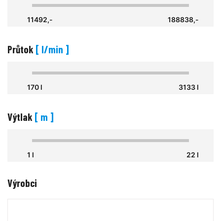
11492,-
188838,-
Průtok
[ l/min ]
170 l
3133 l
Výtlak
[ m ]
1 l
22 l
Výrobci