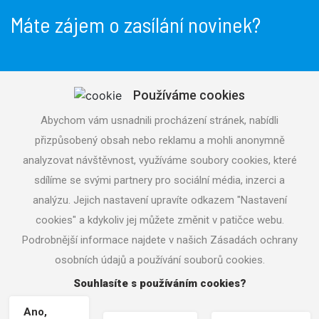
Máte zájem o zasílání novinek?
Používáme cookies
Odeslat
Abychom vám usnadnili procházení stránek, nabídli
přizpůsobený obsah nebo reklamu a mohli anonymně
Souhlasím se
zpracováním osobních údajů
analyzovat návštěvnost, využíváme soubory cookies, které
sdílíme se svými partnery pro sociální média, inzerci a
analýzu. Jejich nastavení upravíte odkazem "Nastavení
cookies" a kdykoliv jej můžete změnit v patičce webu.
Podrobnější informace najdete v našich Zásadách ochrany
Copyright © 2026 aquatrading.cz
osobních údajů a používání souborů cookies.
Nastavení cookies
| Tvorba www stránek
Machin.cz
|
Souhlasíte s používáním cookies?
Vrácení zboží / Odstoupení od smlouvy
Ano,