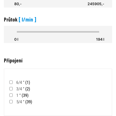
80,-
245905,-
Průtok
[ l/min ]
0 l
194 l
Připojení
6/4 "
(1)
3/4 "
(2)
1 "
(39)
5/4 "
(39)